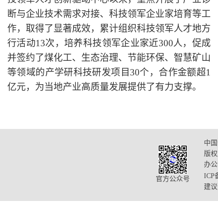
断与企业技术需求对接、科技领军企业家培育等工
作，
取得了显著成效，累计
组织科技领军人才地方
行活动
1
3
次
，培养科技领军企业家近
300人，促成
并
签约了煤化工、生态治理、节能环保、智慧矿山
等领域的
产学研
科技研发项目
30个，合作金额超
1
亿元，
为
当地产业高质量发展提供了有力支撑。
中国
版权
办公
ICP
官方公众号
建议