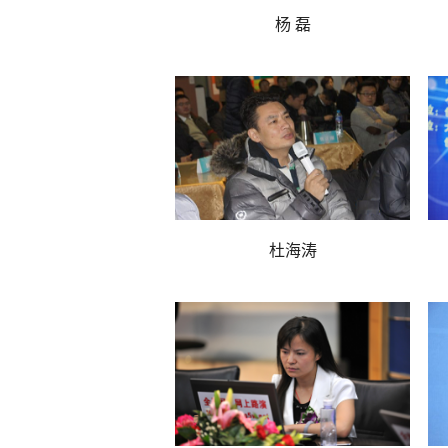
杨 磊
北极光创投 董事总经理
杜海涛
SIG海纳亚洲投资基金 副总裁