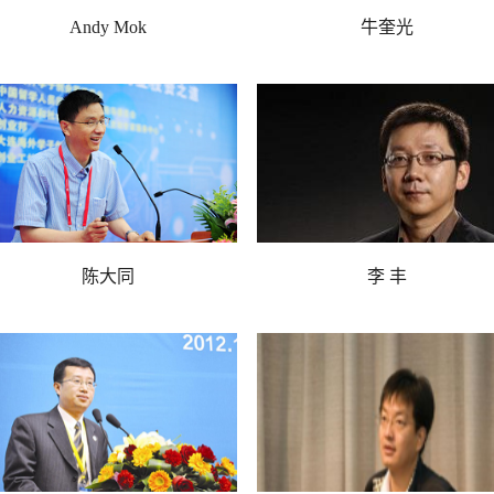
Andy Mok
牛奎光
瑞的资源公司创始人 沃顿商学
IDG副总裁
院北京校友会主席
陈大同
李 丰
华山资本 主管合伙人
IDG资本 合伙人