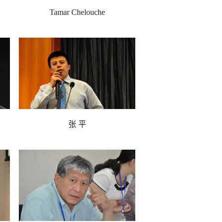
Tamar Chelouche
以色列高新科技协会理事 系统
性创新思维（SIT）副总裁
张 平
汉坤律师事务所合伙人 融资法
律顾问