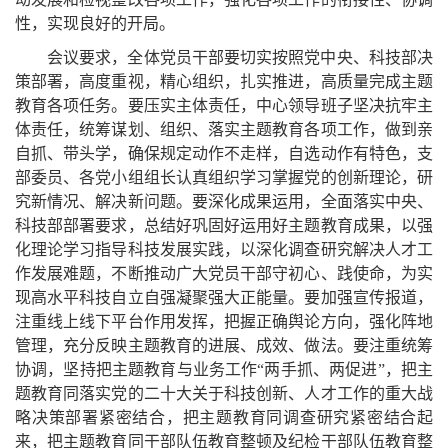
性，实现良好的开局。
会议要求，全体党员干部要切实按照党中央、科技部决
策部署，高度重视，精心组织，扎实推进，高质量完成主题
教育各项任务。要压实主体责任，中心领导班子坚决抗牢主
体责任，统筹谋划、组织、落实主题教育各项工作，做到亲
自抓、带头学，确保规定动作不走样，自选动作有特色，支
部委员、各党小组组长认真组织学习掌握党的创新理论，研
究新情况、解决新问题。要深化成果运用，全面落实中央、
科技部部署要求，总结好巩固好运用好主题教育成果，以强
化理论学习指导科技发展实践，以深化调查研究解决人才工
作发展难题，不断推动广大党员干部守初心、践使命，为实
现高水平科技自立自强凝聚强大正能量。要加强宣传报道，
注重线上线下平台作用发挥，把握正确舆论方向，强化阵地
管理，充分反映主题教育的进展、成效、做法。要注重统筹
协调，坚持把主题教育与业务工作“两手抓、两促进”，把主
题教育同落实党的二十大关于科技创新、人才工作的重大战
略决策部署紧密结合，把主题教育同调查研究紧密结合起
来，把主题教育同干部队伍教育整顿及纪检干部队伍教育整