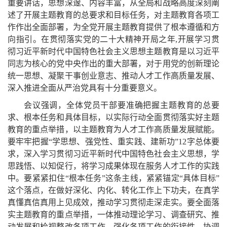
重要讲话，思想深邃、内容丰富，从全局和战略高度深刻阐
述了开展主题教育的总要求和目标任务，对主题教育各项工
作作出全面部署，为全党开展主题教育提供了根本遵循和方
向指引。在贯彻落实党的二十大精神开局之年,开展学习贯
彻习近平新时代中国特色社会主义思想主题教育是以习近平
同志为核心的党中央作出的重大部署，对于用党的创新理论
统一思想、凝聚干事创业意志、推动人才工作高质量发展、
深入推进全面从严治党具有十分重要意义。
会议强调，全体党员干部要准确把握主题教育的总要
求、根本任务和具体目标，以实际行动全面贯彻落实好主题
教育的重点举措，以主题教育为人才工作高质量发展赋能。
要牢牢把握“学思想、强党性、重实践、建新功”12字总体要
求，深入学习贯彻习近平新时代中国特色社会主义思想，学
思践悟、以知促行，将学习成果体现在服务人才工作的实践
中。要紧紧扣住“根本任务”这条主线，紧紧锚定“具体目标”
这个落点，在做好深化、内化、转化工作上下功夫，在真学
真懂真信真用上见成效，推动学习贯彻走深走实。要全面落
实主题教育的重点举措，一体推动理论学习、调查研究、推
动发展和检视整改各项工作，强化各项工作的衔接性、协调